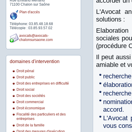
accorder un 
Rue Emiland Menand
71100 Chalon sur Saône
L'Avocat an
Plan d'accés
solutions :
Téléphone: 03.85.48.18.68
Télécopie : 03.85.93.57.02
Elaboration
avocats@avocats-
sociales pou
chalonsursaone.com
(procédure 
Il peut auss
domaines d'intervention
amiable et v
Droit pénal
recherche 
Droit public
élaboratio
Droit des entreprises en difficulté
Droit social
recherche 
Droit des sociétés
nominatio
Droit commercial
accord.
Droit économique
Fiscalité des particuliers et des
L'Avocat 
entreprises
vous conse
Droit de la famille
Droit des mesures d'exécution