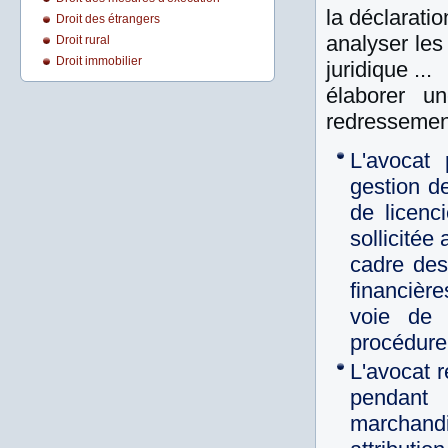
la déclarati
Droit des étrangers
analyser les
Droit rural
Droit immobilier
juridique ...
élaborer u
redressement
L'avocat 
gestion de
de licenc
sollicitée
cadre des
financières
voie de 
procédure,
L'avocat r
pendant 
marchandi