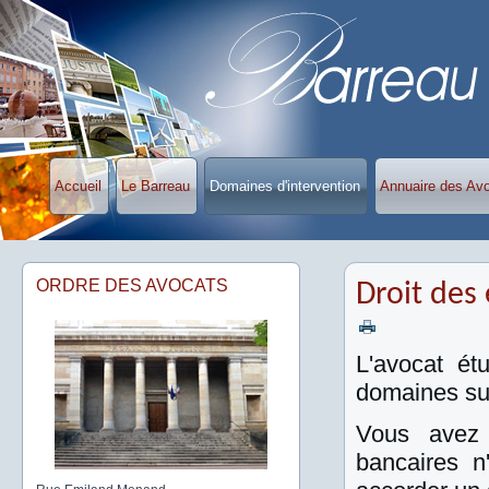
Accueil
Le Barreau
Domaines d'intervention
Annuaire des Av
ORDRE DES AVOCATS
Droit des 
L'avocat ét
domaines sui
Vous avez 
bancaires n