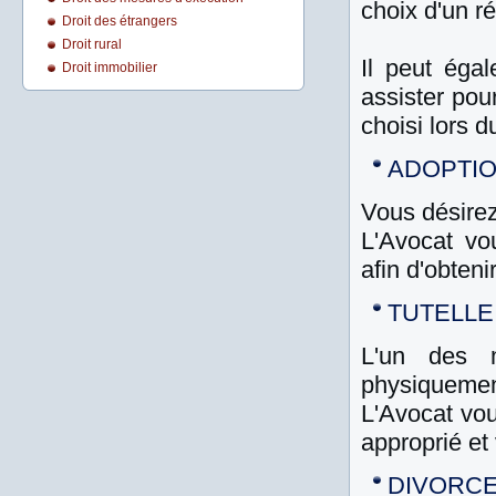
choix d'un r
Droit des étrangers
Droit rural
Il peut éga
Droit immobilier
assister pou
choisi lors 
ADOPTIO
Vous désirez
L'Avocat vo
afin d'obten
TUTELLE 
L'un des 
physiquemen
L'Avocat vou
approprié et
DIVORCE