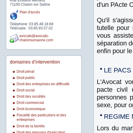
Rue Emiland Menand
d'un PActe Ci
71100 Chalon sur Saône
Plan d'accés
Qu'il s'agis
Téléphone: 03.85.48.18.68
tutelle pour
Télécopie : 03.85.93.57.02
vous assist
avocats@avocats-
chalonsursaone.com
séparation d
enfin pour l
domaines d'intervention
LE PACS 
Droit pénal
Droit public
L'Avocat vo
Droit des entreprises en difficulté
pacte civil
Droit social
personnes p
Droit des sociétés
Droit commercial
sexe, pour o
Droit économique
REGIME 
Fiscalité des particuliers et des
entreprises
Droit de la famille
Lors du mari
Droit des mesures d'exécution