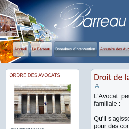
Accueil
Le Barreau
Domaines d'intervention
Annuaire des Av
ORDRE DES AVOCATS
Droit de l
L'Avocat pe
familiale :
Qu'il s'agis
pour des con