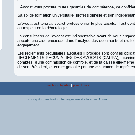
L'Avocat vous procure toutes garanties de compétence, de confident
Sa solide formation universitaire, professionnelle et son indépendan
L'Avocat est tenu au secret professionnel le plus absolu. Il est cont
au respect de la déontologie.
La consultation de l'avocat est indispensable avant de vous engager
apporte une aide précieuse dans l'analyse des documents et évalu
engagement.
Les réglements pécuniaires auxquels il procède sont confiés obli
REGLEMENTS PECUNIAIRES DES AVOCATS (CARPA), soumise au t
comptes, d'une commission de contrôle, et de la caisse elle-même so
de son Président, et contre-garantie par une assurance de représen
mentions légales
|
plan du site
conception, réalisation, hébergement site internet: Adwin