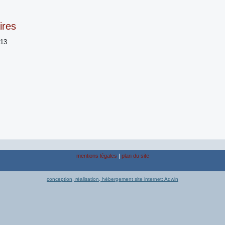
ires
013
mentions légales
|
plan du site
conception, réalisation, hébergement site internet: Adwin