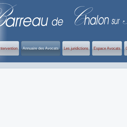
ntervention
Annuaire des Avocats
Les juridictions
Espace Avocats